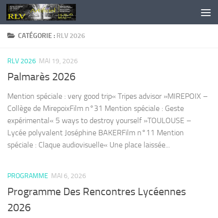
Au dessous du contenu
CATÉGORIE :
RLV 2026
RLV 2026
MAI 19, 2026
Palmarès 2026
Mention spéciale : very good trip« Tripes advisor »MIREPOIX –
Collège de MirepoixFilm n°31 Mention spéciale : Geste
expérimental« 5 ways to destroy yourself »TOULOUSE –
Lycée polyvalent Joséphine BAKERFilm n°11 Mention
spéciale : Claque audiovisuelle« Une place laissée...
PROGRAMME
MAI 6, 2026
Programme Des Rencontres Lycéennes
2026