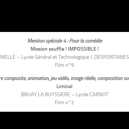
Mention spéciale 4 : Pour la comédie
Mission souffle ! IMPOSSIBLE !
MELLE – Lycée Général et Technologique J. DESFONTAINES
Film n°9
re composite, animation, jeu vidéo, image réelle, composition s
Liminal
BRUAY LA BUYSSIERE – Lycée CARNOT
Film n°2