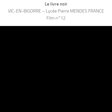
Le livre noir
VIC-EN-BIGORRE – Lycée Pierre MENDES FRANCE
Film n°12